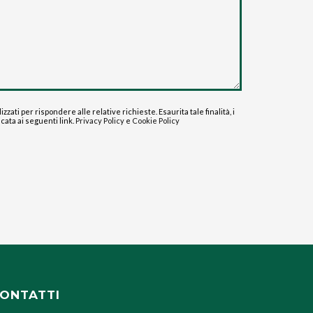
ati per rispondere alle relative richieste. Esaurita tale finalità, i
icata ai seguenti link.
Privacy Policy
e
Cookie Policy
ONTATTI