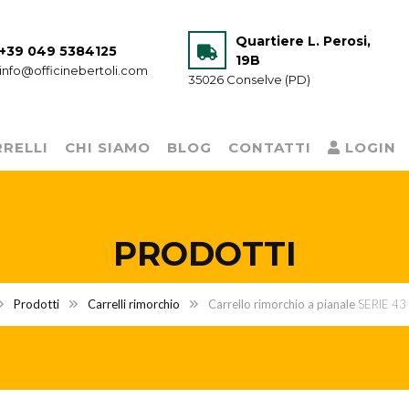
Quartiere L. Perosi,
+39 049 5384125
19B
info@officinebertoli.com
35026 Conselve (PD)
RELLI
CHI SIAMO
BLOG
CONTATTI
LOGIN
PRODOTTI
Prodotti
Carrelli rimorchio
Carrello rimorchio a pianale
SERIE 43 