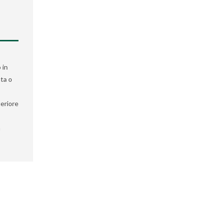
 in
ata o
eriore
a