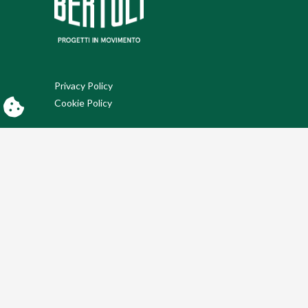
Privacy Policy
Cookie Policy
PAGINE CORRELATE
Lean production
Carrelli rimorchio
Carrelli ospedalieri
Carrelli manuali
Carrelli industriali
Carrelli speciali