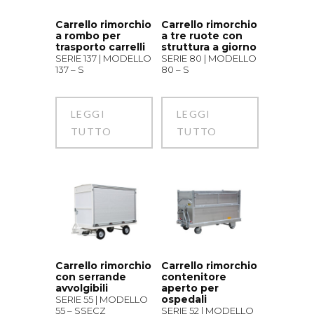
Carrello rimorchio
Carrello rimorchio
a rombo per
a tre ruote con
trasporto carrelli
struttura a giorno
SERIE 137 | MODELLO
SERIE 80 | MODELLO
137 – S
80 – S
LEGGI
LEGGI
TUTTO
TUTTO
Carrello rimorchio
Carrello rimorchio
con serrande
contenitore
avvolgibili
aperto per
ospedali
SERIE 55 | MODELLO
55 – SSECZ
SERIE 52 | MODELLO