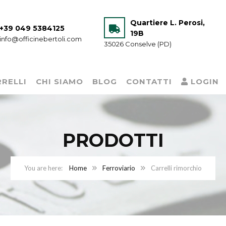
Quartiere L. Perosi,
+39 049 5384125
19B
info@officinebertoli.com
35026 Conselve (PD)
RELLI
CHI SIAMO
BLOG
CONTATTI
LOGIN
PRODOTTI
Home
Ferroviario
Carrelli rimorchio