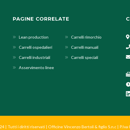
PAGINE CORRELATE
C
Lean production
Carrelli rimorchio
Carrelli ospedalieri
Carrelli manuali
Carrelli industriali
Carrelli speciali
Asservimento linee
 | Tutti i diritti riservati | Officine Vincenzo Bertoli & figlio S.n.c | P.