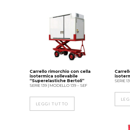
Carrello rimorchio con cella
Carrell
isotermica sollevabile
isoterm
“Superelastiche Bertoli”
SERIE 1
SERIE 139 | MODELLO 139 – SEF
LEG
LEGGI TUTTO