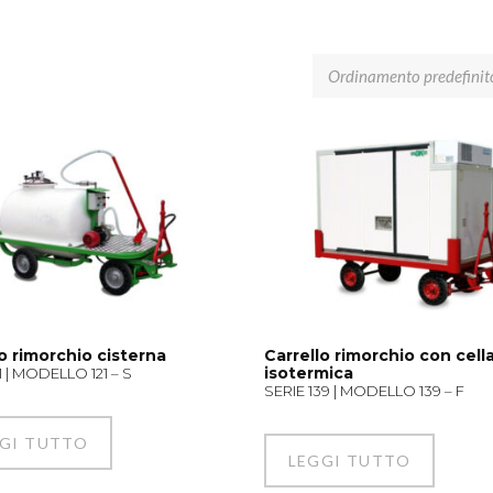
o rimorchio cisterna
Carrello rimorchio con cell
isotermica
1 | MODELLO 121 – S
SERIE 139 | MODELLO 139 – F
GI TUTTO
LEGGI TUTTO