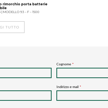
o rimorchio porta batterie
bile
3 | MODELLO 93 – F – 1500
GI TUTTO
Cognome
*
Indirizzo e-mail
*