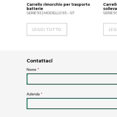
Carrello rimorchio per trasporto
Carrell
batterie
solleva
SERIE 93 | MODELLO 93 – S7
SERIE 9
LEGGI TUTTO
LEG
Contattaci
Nome
*
Azienda
*