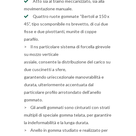
Atto sia al traino meccanizzato, sia alla
movimentazione manuale.
Quattro ruote gommate “Bertoli ø 150 x
45”, tipo scomponibile ns brevetto, di cui due
fisse e due pivottanti, munite di coppe
parafilo.
> Il ns particolare sistema di forcella girevole
su mozzo verticale
assiale, consente la distribuzione del carico su
due cuscinetti a sfere,
garantendo un’eccezionale manovrabilità e
durata, ulteriormente accentuata dal
particolare profilo arrotondato dell’anello
gommato.
> Gli anelli gommati sono cinturati con strati
multipli di speciale gomma telata, per garantire
la indeformabilità e la lunga durata.
> Anello in gomma studiato e realizzato per