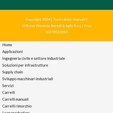
Copyright 2024 | Tutti i diritti riservati |
Officine Vincenzo Bertoli & figlio S.n.c | P.Iva
00378510283
Home
Applicazioni
Ingegneria civile e settore industriale
Soluzioni per infrastrutture
Supply chain
Sviluppo macchinari industriali
Servizi
Carrelli
Carrelli manuali
Carrelli rimorchio
Lean production