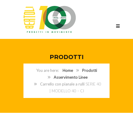
PRODOTTI
Home
Prodotti
Asservimento Linee
Carrello con pianale a rulli
SERIE 40
| MODELLO 40 – CI