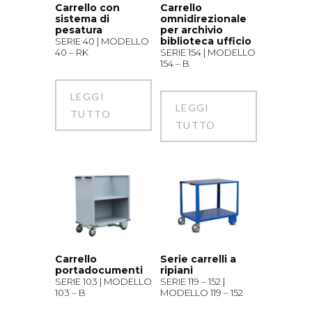
Carrello con
Carrello
sistema di
omnidirezionale
pesatura
per archivio
biblioteca ufficio
SERIE 40 | MODELLO
40 – RK
SERIE 154 | MODELLO
154 – B
LEGGI
LEGGI
TUTTO
TUTTO
Carrello
Serie carrelli a
portadocumenti
ripiani
SERIE 103 | MODELLO
SERIE 119 – 152 |
103 – B
MODELLO 119 – 152