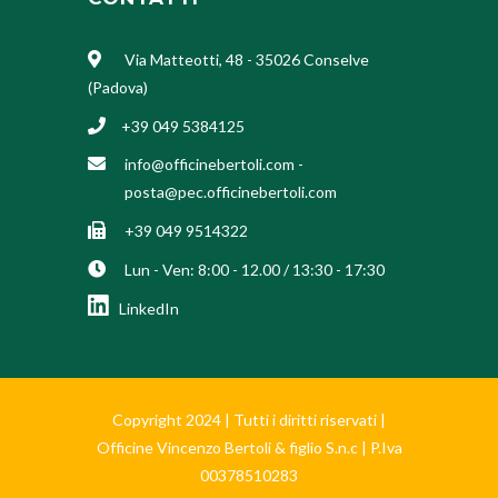
Via Matteotti, 48 - 35026 Conselve
(Padova)
+39 049 5384125
info@officinebertoli.com
-
posta@pec.officinebertoli.com
+39 049 9514322
Lun - Ven: 8:00 - 12.00 / 13:30 - 17:30
LinkedIn
Copyright 2024 | Tutti i diritti riservati |
Officine Vincenzo Bertoli & figlio S.n.c | P.Iva
00378510283